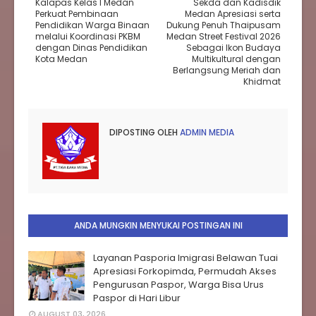
Kalapas Kelas I Medan
Sekda dan Kadisdik
Perkuat Pembinaan
Medan Apresiasi serta
Pendidikan Warga Binaan
Dukung Penuh Thaipusam
melalui Koordinasi PKBM
Medan Street Festival 2026
dengan Dinas Pendidikan
Sebagai Ikon Budaya
Kota Medan
Multikultural dengan
Berlangsung Meriah dan
Khidmat
DIPOSTING OLEH
ADMIN MEDIA
ANDA MUNGKIN MENYUKAI POSTINGAN INI
Layanan Pasporia Imigrasi Belawan Tuai
Apresiasi Forkopimda, Permudah Akses
Pengurusan Paspor, Warga Bisa Urus
Paspor di Hari Libur
AUGUST 03, 2026