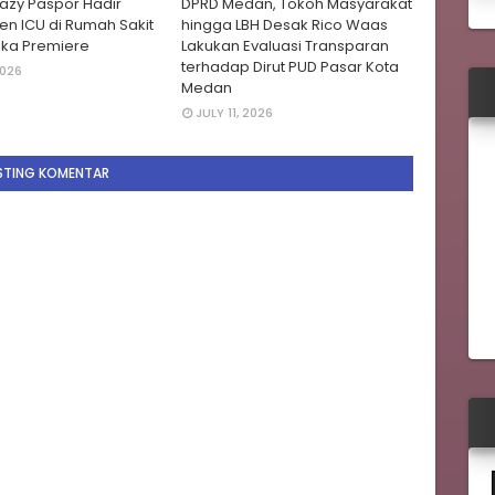
azy Paspor Hadir
DPRD Medan, Tokoh Masyarakat
ien ICU di Rumah Sakit
hingga LBH Desak Rico Waas
ika Premiere
Lakukan Evaluasi Transparan
terhadap Dirut PUD Pasar Kota
2026
Medan
JULY 11, 2026
STING KOMENTAR