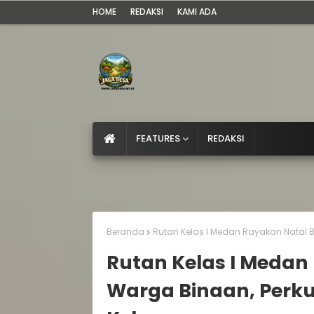
HOME
REDAKSI
KAMI ADA
FEATURES
REDAKSI
Beranda
Rutan Kelas I Medan Rayakan Natal
Rutan Kelas I Meda
Warga Binaan, Perk