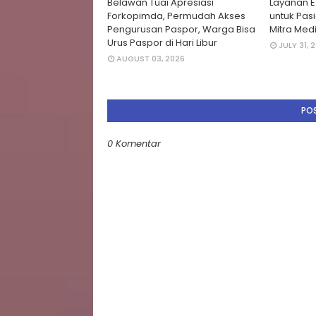
Belawan Tuai Apresiasi
Layanan E
Forkopimda, Permudah Akses
untuk Pas
Pengurusan Paspor, Warga Bisa
Mitra Med
Urus Paspor di Hari Libur
JULY 31, 
AUGUST 03, 2026
PO
0 Komentar